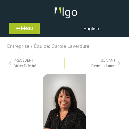
Menu
English
Entreprise / Équipe: Carole Laverdure
PRÉCÉDENT
SUIVANT
Didier Delettré
Pierre Lachance