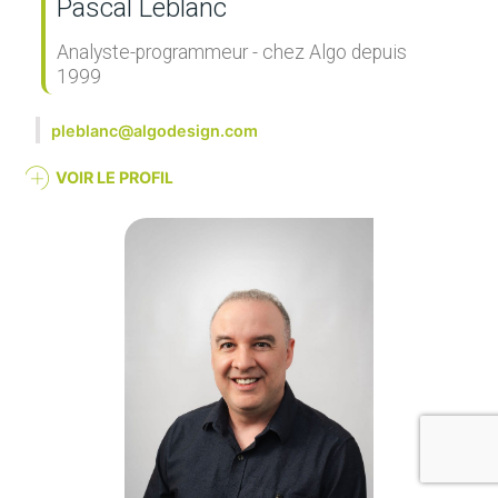
Pascal Leblanc
Analyste-programmeur - chez Algo depuis
1999
pleblanc@algodesign.com
VOIR LE PROFIL