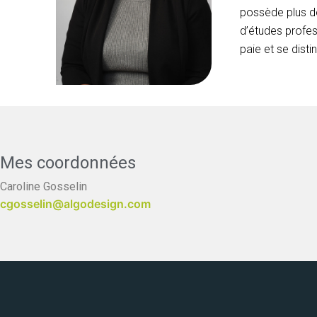
possède plus de
d’études profes
paie et se dist
Mes coordonnées
Caroline Gosselin
cgosselin@algodesign.com