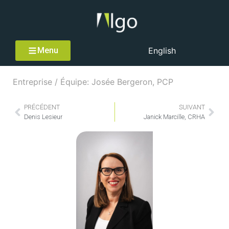
Menu
English
Entreprise / Équipe: Josée Bergeron​, PCP
PRÉCÉDENT
SUIVANT
Denis Lesieur​
Janick Marcille​, CRHA