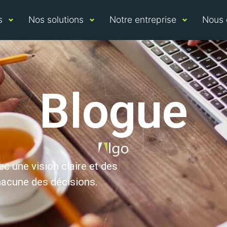
s
Nos solutions
Notre entreprise
Nous 
Blogue
ec une vision claire et des
chacune des décisions.