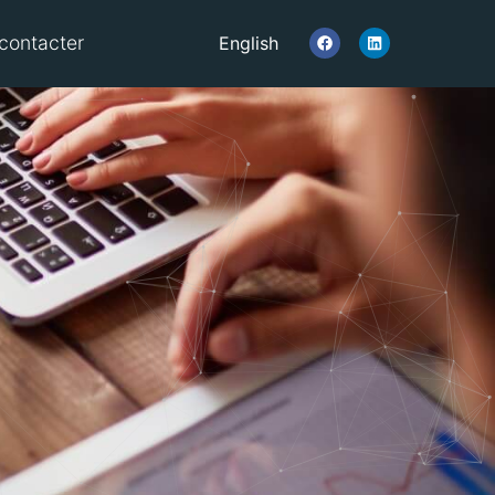
contacter
English